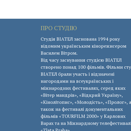
ПРО СТУДІЮ
Студія ВІАТЕЛ заснована 1994 року
відомим українським кінорежисером
Василем Вітром.
Від часу заснування студією ВІАТЕЛ
створено понад 100 фільмів. Фільми сту
ВІАТЕЛ брали участь і відзначені
нагородами на всеукраїнських і
міжнародних фестивалях, серед яких
«Вітер мандрів», «Відкрий Україну»,
«Кінолітопис», «Молодість», «Пролог», 
також на фестивалі документальних
фільмів «ТОURFILM 2000» у Карлових
Варах та на Міжнардному телефестивал
«Zlata Praha».