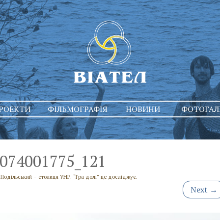
РОЕКТИ
ФІЛЬМОГРАФІЯ
НОВИНИ
ФОТОГАЛ
074001775_121
Подільський – столиця УНР. “Гра долі” це досліджує.
Next
→