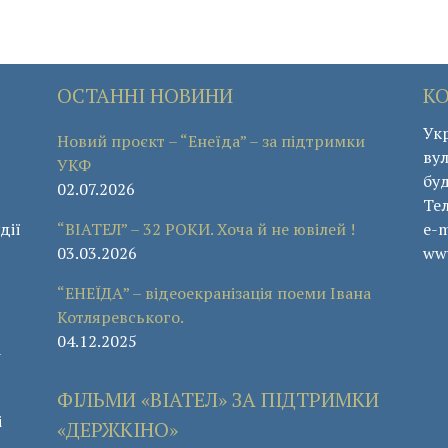
ОСТАННІ НОВИНИ
К
Укр
Новий проєкт – “Енеїда” – за підтримки
вул
УКФ
буд
02.07.2026
Те
дії
“ВІАТЕЛ” – 32 РОКИ. Хоча й не ювілей !
e-m
03.03.2026
www
“ЕНЕЇДА” – відеоекранізація поеми Івана
Котляревського.
04.12.2025
а
ФІЛЬМИ «ВІАТЕЛ» ЗА ПІДТРИМКИ
і
«ДЕРЖКІНО»