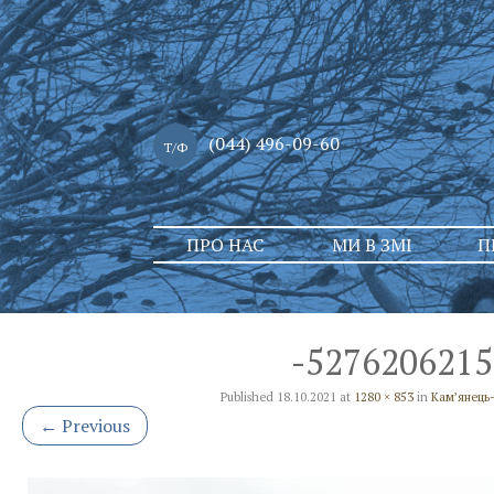
(044) 496-09-60
Т/Ф
Skip
ПРО НАС
МИ В ЗМІ
П
to
content
-5276206215
Published
18.10.2021
at
1280 × 853
in
Кам’янець-
←
Previous