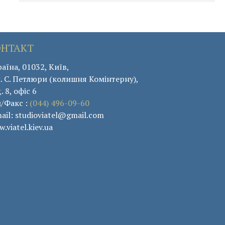
ОНТАКТ
аїна, 01032, Київ,
. С. Петлюри (колишня Комінтерну),
. 8, офіс 6
л/Факс :
(044) 496-09-60
ail: studioviatel@gmail.com
.viatel.kiev.ua