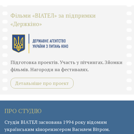
Фільми «ВІАТЕЛ» за підпримки
«Держкіно»
Підготовка проектів. Участь у пітчингах. Зйомки
фільмів. Нагороди на фестивалях.
Детальніше про проект
ПРО СТУДІЮ
Студія ВІАТЕЛ заснована 1994 року відомим
українським кінорежисером Василем Вітром.