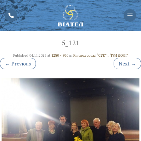
5_121
Published
04.11.2023
at
1280 × 960
in
Кіноподорожі “СУК” і “ГРИ ДОЛІ”
←
Previous
Next
→