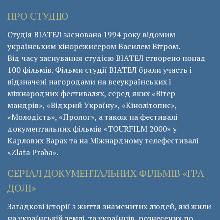
ПРО СТУДІЮ
Студія ВІАТЕЛ заснована 1994 року відомим
українським кінорежисером Василем Вітром.
Від часу заснування студією ВІАТЕЛ створено понад
100 фільмів. Фільми студії ВІАТЕЛ брали участь і
відзначені нагородами на всеукраїнських і
міжнародних фестивалях, серед яких «Вітер
мандрів», «Відкрий Україну», «Кінолітопис»,
«Молодість», «Пролог», а також на фестивалі
документальних фільмів «ТОURFILM 2000» у
Карлових Варах та на Міжнардному телефестивалі
«Zlata Praha».
СЕРІАЛ ДОКУМЕНТАЛЬНИХ ФІЛЬМІВ «ГРА
ДОЛІ»
Загадкові історії з життя знаменитих людей, які жили
на українській землі, та українців, рознесених по