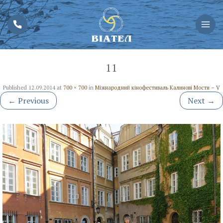
11
Published
12.09.2014
at
700 × 700
in
Міжнародний кінофестиваль Калинові Мости – V
←
Previous
Next
→