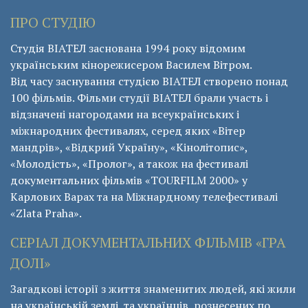
ПРО СТУДІЮ
Студія ВІАТЕЛ заснована 1994 року відомим
українським кінорежисером Василем Вітром.
Від часу заснування студією ВІАТЕЛ створено понад
100 фільмів. Фільми студії ВІАТЕЛ брали участь і
відзначені нагородами на всеукраїнських і
міжнародних фестивалях, серед яких «Вітер
мандрів», «Відкрий Україну», «Кінолітопис»,
«Молодість», «Пролог», а також на фестивалі
документальних фільмів «ТОURFILM 2000» у
Карлових Варах та на Міжнардному телефестивалі
«Zlata Praha».
СЕРІАЛ ДОКУМЕНТАЛЬНИХ ФІЛЬМІВ «ГРА
ДОЛІ»
Загадкові історії з життя знаменитих людей, які жили
на українській землі, та українців, рознесених по