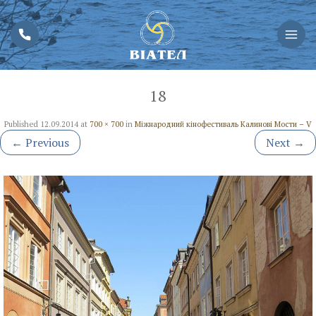
18
Published
12.09.2014
at
700 × 700
in
Міжнародний кінофестиваль Калинові Мости – V
←
Previous
Next
→