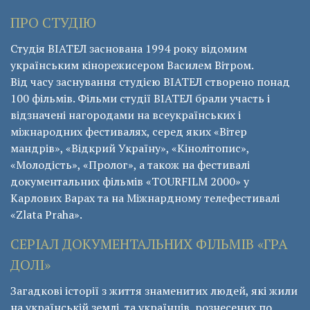
ПРО СТУДІЮ
Студія ВІАТЕЛ заснована 1994 року відомим
українським кінорежисером Василем Вітром.
Від часу заснування студією ВІАТЕЛ створено понад
100 фільмів. Фільми студії ВІАТЕЛ брали участь і
відзначені нагородами на всеукраїнських і
міжнародних фестивалях, серед яких «Вітер
мандрів», «Відкрий Україну», «Кінолітопис»,
«Молодість», «Пролог», а також на фестивалі
документальних фільмів «ТОURFILM 2000» у
Карлових Варах та на Міжнардному телефестивалі
«Zlata Praha».
СЕРІАЛ ДОКУМЕНТАЛЬНИХ ФІЛЬМІВ «ГРА
ДОЛІ»
Загадкові історії з життя знаменитих людей, які жили
на українській землі, та українців, рознесених по