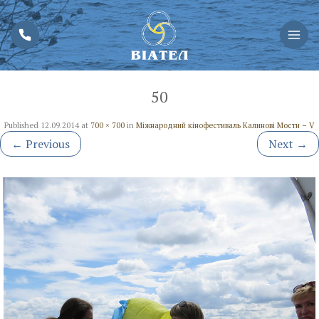
50
Published
12.09.2014
at
700 × 700
in
Міжнародний кінофестиваль Калинові Мости – V
←
Previous
Next
→