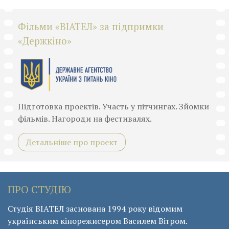
Фільми «ВІАТЕЛ» за підпримки
«Держкіно»
Підготовка проектів. Участь у пітчингах. Зйомки
фільмів. Нагороди на фестивалях.
Детальніше про проект
ПРО СТУДІЮ
Студія ВІАТЕЛ заснована 1994 року відомим
українським кінорежисером Василем Вітром.