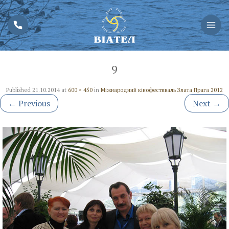
9
Published
21.10.2014
at
600 × 450
in
Міжнародний кінофестиваль Злата Прага 2012
←
Previous
Next
→