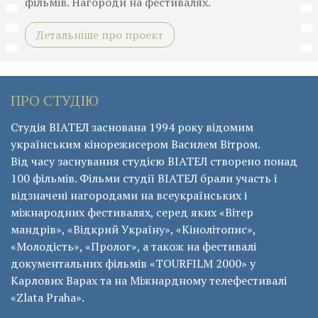
фільмів. Нагороди на фестивалях.
Детальніше про проект
ПРО СТУДІЮ
Студія ВІАТЕЛ заснована 1994 року відомим
українським кінорежисером Василем Вітром.
Від часу заснування студією ВІАТЕЛ створено понад
100 фільмів. Фільми студії ВІАТЕЛ брали участь і
відзначені нагородами на всеукраїнських і
міжнародних фестивалях, серед яких «Вітер
мандрів», «Відкрий Україну», «Кінолітопис»,
«Молодість», «Пролог», а також на фестивалі
документальних фільмів «ТОURFILM 2000» у
Карлових Варах та на Міжнардному телефестивалі
«Zlata Praha».