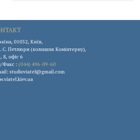
ОНТАКТ
аїна, 01032, Київ,
. С. Петлюри (колишня Комінтерну),
. 8, офіс 6
л/Факс :
(044) 496-09-60
ail: studioviatel@gmail.com
.viatel.kiev.ua