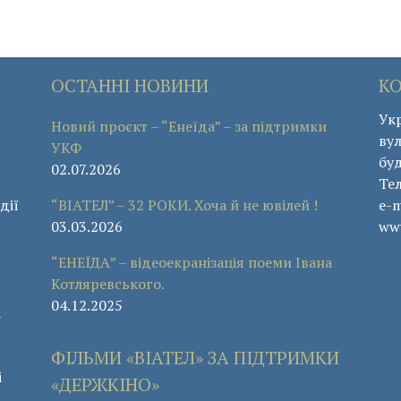
ОСТАННІ НОВИНИ
К
Укр
Новий проєкт – “Енеїда” – за підтримки
вул
УКФ
буд
02.07.2026
Те
дії
“ВІАТЕЛ” – 32 РОКИ. Хоча й не ювілей !
e-m
03.03.2026
www
“ЕНЕЇДА” – відеоекранізація поеми Івана
Котляревського.
04.12.2025
а
ФІЛЬМИ «ВІАТЕЛ» ЗА ПІДТРИМКИ
і
«ДЕРЖКІНО»