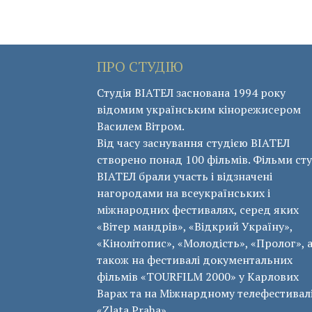
ПРО СТУДІЮ
Студія ВІАТЕЛ заснована 1994 року
відомим українським кінорежисером
Василем Вітром.
Від часу заснування студією ВІАТЕЛ
створено понад 100 фільмів. Фільми сту
ВІАТЕЛ брали участь і відзначені
нагородами на всеукраїнських і
міжнародних фестивалях, серед яких
«Вітер мандрів», «Відкрий Україну»,
«Кінолітопис», «Молодість», «Пролог», 
також на фестивалі документальних
фільмів «ТОURFILM 2000» у Карлових
Варах та на Міжнардному телефестивал
«Zlata Praha».