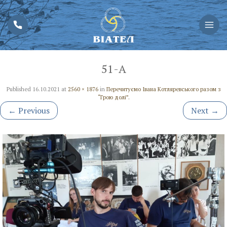
51-А
Published
16.10.2021
at
2560 × 1876
in
Перечитуємо Івана Котляревського разом з
“Грою долі”.
←
Previous
Next
→