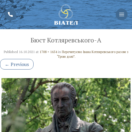
Бюст Котляревського-А
Published
16.10.2021
at
1708 × 1654
in
Перечитуємо Івана Котляревського разом з
“Грою долі”.
←
Previous