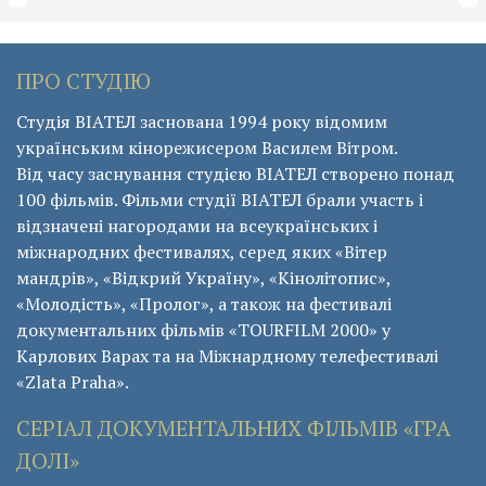
ПРО СТУДІЮ
Студія ВІАТЕЛ заснована 1994 року відомим
українським кінорежисером Василем Вітром.
Від часу заснування студією ВІАТЕЛ створено понад
100 фільмів. Фільми студії ВІАТЕЛ брали участь і
відзначені нагородами на всеукраїнських і
міжнародних фестивалях, серед яких «Вітер
мандрів», «Відкрий Україну», «Кінолітопис»,
«Молодість», «Пролог», а також на фестивалі
документальних фільмів «ТОURFILM 2000» у
Карлових Варах та на Міжнардному телефестивалі
«Zlata Praha».
СЕРІАЛ ДОКУМЕНТАЛЬНИХ ФІЛЬМІВ «ГРА
ДОЛІ»