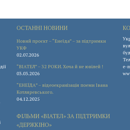
ОСТАННІ НОВИНИ
К
Укр
Новий проєкт – “Енеїда” – за підтримки
вул
УКФ
буд
02.07.2026
Те
дії
“ВІАТЕЛ” – 32 РОКИ. Хоча й не ювілей !
e-m
03.03.2026
www
“ЕНЕЇДА” – відеоекранізація поеми Івана
Котляревського.
04.12.2025
а
ФІЛЬМИ «ВІАТЕЛ» ЗА ПІДТРИМКИ
і
«ДЕРЖКІНО»