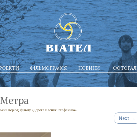
РОЕКТИ
ФІЛЬМОГРАФІЯ
НОВИНИ
ФОТОГАЛ
 Метра
льний період фільму «Дорога Василя Стефаника»
Next
→