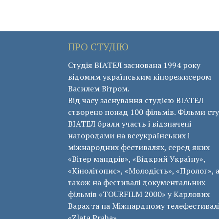
ПРО СТУДІЮ
Студія ВІАТЕЛ заснована 1994 року
відомим українським кінорежисером
Василем Вітром.
Від часу заснування студією ВІАТЕЛ
створено понад 100 фільмів. Фільми сту
ВІАТЕЛ брали участь і відзначені
нагородами на всеукраїнських і
міжнародних фестивалях, серед яких
«Вітер мандрів», «Відкрий Україну»,
«Кінолітопис», «Молодість», «Пролог», 
також на фестивалі документальних
фільмів «ТОURFILM 2000» у Карлових
Варах та на Міжнардному телефестивал
«Zlata Praha».