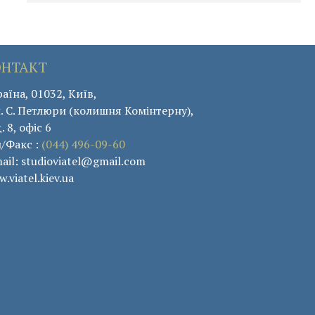
ОНТАКТ
аїна, 01032, Київ,
. С. Петлюри (колишня Комінтерну),
. 8, офіс 6
л/Факс :
(044) 496-09-60
ail: studioviatel@gmail.com
.viatel.kiev.ua