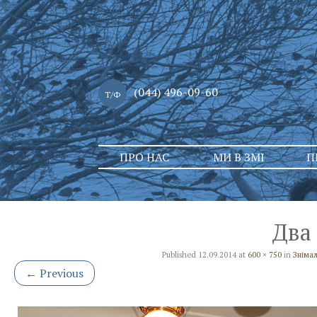
(044) 496-09-60
Т/Ф
Skip
ПРО НАС
МИ В ЗМІ
П
to
content
Два
Published
12.09.2014
at
600 × 750
in
Зніма
←
Previous