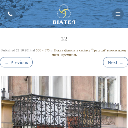
32
Published
21.10.2014
at
500 × 375
in
Показ фільмів із серіалу “Гра долі” в польському
місті Перемишль
←
Previous
Next
→