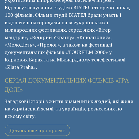
українським кінорежисером Василем Вітром.
Від часу заснування студією ВІАТЕЛ створено понад
100 фільмів. Фільми студії ВІАТЕЛ брали участь і
відзначені нагородами на всеукраїнських і
міжнародних фестивалях, серед яких «Вітер
мандрів», «Відкрий Україну», «Кінолітопис»,
«Молодість», «Пролог», а також на фестивалі
документальних фільмів «ТОURFILM 2000» у
Карлових Варах та на Міжнардному телефестивалі
«Zlata Praha».
СЕРІАЛ ДОКУМЕНТАЛЬНИХ ФІЛЬМІВ «ГРА
ДОЛІ»
Загадкові історії з життя знаменитих людей, які жили
на українській землі, та українців, рознесених по
всьому світу.
Детальніше про проект