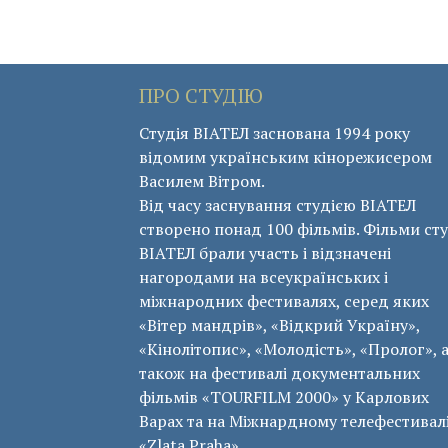
ПРО СТУДІЮ
Студія ВІАТЕЛ заснована 1994 року
відомим українським кінорежисером
Василем Вітром.
Від часу заснування студією ВІАТЕЛ
створено понад 100 фільмів. Фільми сту
ВІАТЕЛ брали участь і відзначені
нагородами на всеукраїнських і
міжнародних фестивалях, серед яких
«Вітер мандрів», «Відкрий Україну»,
«Кінолітопис», «Молодість», «Пролог», 
також на фестивалі документальних
фільмів «ТОURFILM 2000» у Карлових
Варах та на Міжнардному телефестивал
«Zlata Praha».