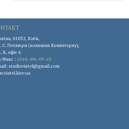
ОНТАКТ
аїна, 01032, Київ,
. С. Петлюри (колишня Комінтерну),
. 8, офіс 6
л/Факс :
(044) 496-09-60
ail: studioviatel@gmail.com
.viatel.kiev.ua