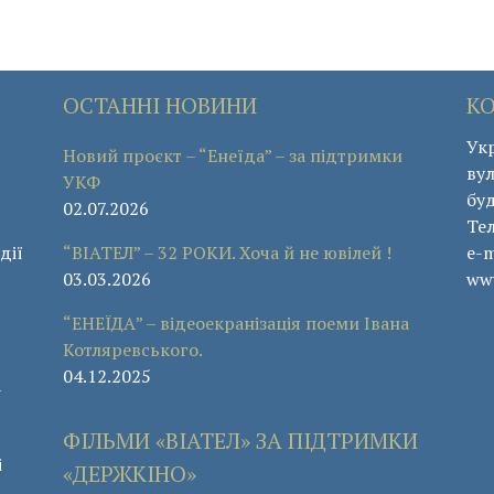
ОСТАННІ НОВИНИ
К
Укр
Новий проєкт – “Енеїда” – за підтримки
вул
УКФ
буд
02.07.2026
Те
дії
“ВІАТЕЛ” – 32 РОКИ. Хоча й не ювілей !
e-m
03.03.2026
www
“ЕНЕЇДА” – відеоекранізація поеми Івана
Котляревського.
04.12.2025
а
ФІЛЬМИ «ВІАТЕЛ» ЗА ПІДТРИМКИ
і
«ДЕРЖКІНО»