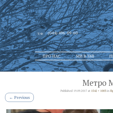
(044) 496-09-60
Т/Ф
Skip
ПРО НАС
МИ В ЗМІ
П
to
content
Метро М
Published
19.09.2017
at
1542 × 1003
in
Пр
←
Previous