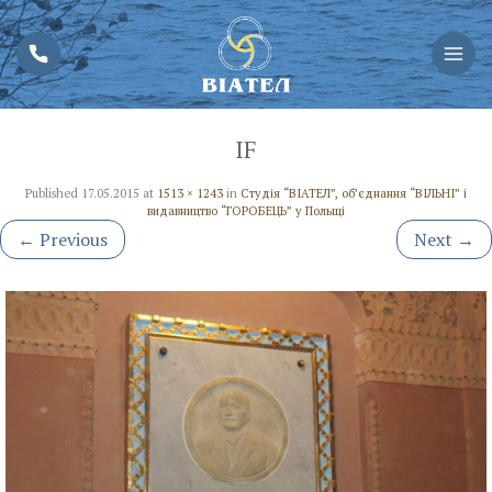
IF
Published
17.05.2015
at
1513 × 1243
in
Студія “ВІАТЕЛ”, об’єднання “ВІЛЬНІ” і
видавництво “ГОРОБЕЦЬ” у Польщі
←
Previous
Next
→