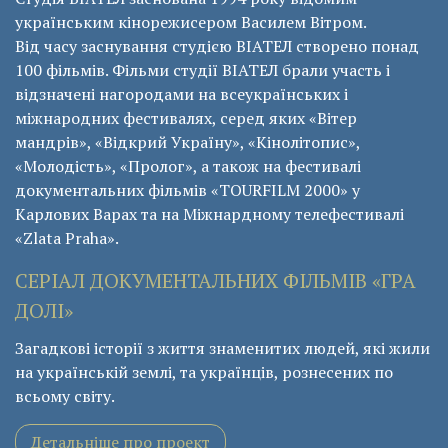
українським кінорежисером Василем Вітром.
Від часу заснування студією ВІАТЕЛ створено понад
100 фільмів. Фільми студії ВІАТЕЛ брали участь і
відзначені нагородами на всеукраїнських і
міжнародних фестивалях, серед яких «Вітер
мандрів», «Відкрий Україну», «Кінолітопис»,
«Молодість», «Пролог», а також на фестивалі
документальних фільмів «ТОURFILM 2000» у
Карлових Варах та на Міжнардному телефестивалі
«Zlata Praha».
СЕРІАЛ ДОКУМЕНТАЛЬНИХ ФІЛЬМІВ «ГРА
ДОЛІ»
Загадкові історії з життя знаменитих людей, які жили
на українській землі, та українців, рознесених по
всьому світу.
Детальніше про проект