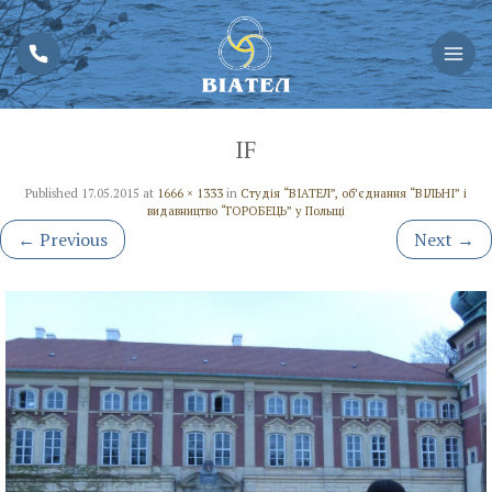
IF
Published
17.05.2015
at
1666 × 1333
in
Студія “ВІАТЕЛ”, об’єднання “ВІЛЬНІ” і
видавництво “ГОРОБЕЦЬ” у Польщі
←
Previous
Next
→