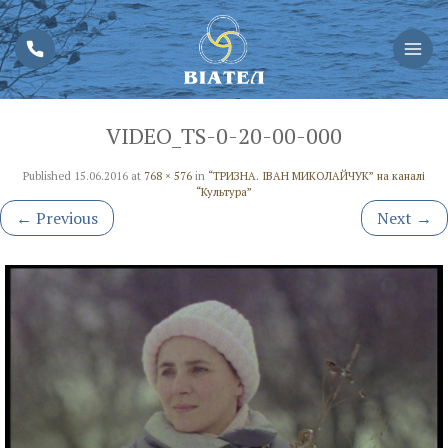
VIDEO_TS-0-20-00-000
Published
15.06.2016
at
768 × 576
in
“ТРИЗНА. ІВАН МИКОЛАЙЧУК” на каналі
“Культура”
←
Previous
Next
→