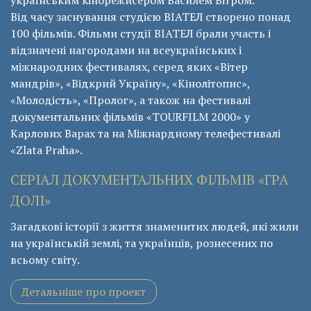
українським кінорежисером Василем Вітром.
Від часу заснування студією ВІАТЕЛ створено понад
100 фільмів. Фільми студії ВІАТЕЛ брали участь і
відзначені нагородами на всеукраїнських і
міжнародних фестивалях, серед яких «Вітер
мандрів», «Відкрий Україну», «Кінолітопис»,
«Молодість», «Пролог», а також на фестивалі
документальних фільмів «ТОURFILM 2000» у
Карлових Варах та на Міжнардному телефестивалі
«Zlata Praha».
СЕРІАЛ ДОКУМЕНТАЛЬНИХ ФІЛЬМІВ «ГРА
ДОЛІ»
Загадкові історії з життя знаменитих людей, які жили
на українській землі, та українців, рознесених по
всьому світу.
Детальніше про проект