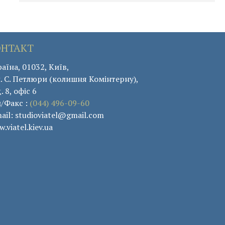
ОНТАКТ
аїна, 01032, Київ,
. С. Петлюри (колишня Комінтерну),
. 8, офіс 6
л/Факс :
(044) 496-09-60
ail: studioviatel@gmail.com
.viatel.kiev.ua