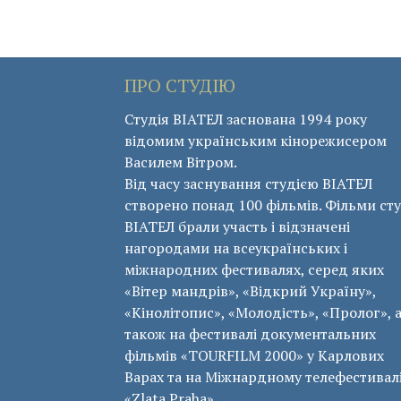
ПРО СТУДІЮ
Студія ВІАТЕЛ заснована 1994 року
відомим українським кінорежисером
Василем Вітром.
Від часу заснування студією ВІАТЕЛ
створено понад 100 фільмів. Фільми сту
ВІАТЕЛ брали участь і відзначені
нагородами на всеукраїнських і
міжнародних фестивалях, серед яких
«Вітер мандрів», «Відкрий Україну»,
«Кінолітопис», «Молодість», «Пролог», 
також на фестивалі документальних
фільмів «ТОURFILM 2000» у Карлових
Варах та на Міжнардному телефестивал
«Zlata Praha».