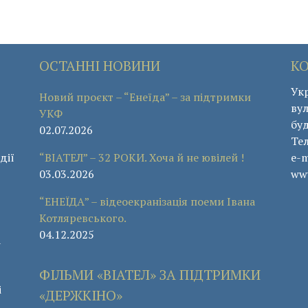
ОСТАННІ НОВИНИ
К
Укр
Новий проєкт – “Енеїда” – за підтримки
вул
УКФ
буд
02.07.2026
Те
дії
“ВІАТЕЛ” – 32 РОКИ. Хоча й не ювілей !
e-m
03.03.2026
www
“ЕНЕЇДА” – відеоекранізація поеми Івана
Котляревського.
04.12.2025
а
ФІЛЬМИ «ВІАТЕЛ» ЗА ПІДТРИМКИ
і
«ДЕРЖКІНО»