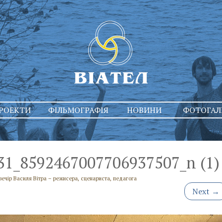
РОЕКТИ
ФІЛЬМОГРАФІЯ
НОВИНИ
ФОТОГАЛ
1_8592467007706937507_n (1)
вечір Василя Вітра – режисера, сценариста, педагога
Next
→