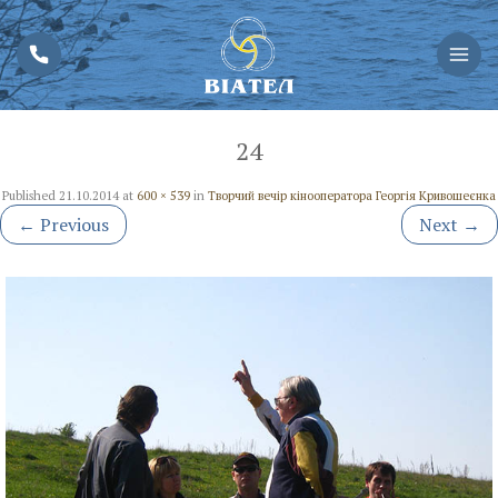
24
Published
21.10.2014
at
600 × 539
in
Творчий вечір кінооператора Георгія Кривошеєнка
←
Previous
Next
→