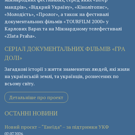
мандрів», «Відкрий Україну», «Кінолітопис»,
«Молодість», «Пролог», а також на фестивалі
документальних фільмів «ТОURFILM 2000» у
Карлових Варах та на Міжнардному телефестивалі
«Zlata Praha».
СЕРІАЛ ДОКУМЕНТАЛЬНИХ ФІЛЬМІВ «ГРА
ДОЛІ»
Загадкові історії з життя знаменитих людей, які жили
на українській землі, та українців, рознесених по
всьому світу.
Детальніше про проект
ОСТАННІ НОВИНИ
Новий проєкт – “Енеїда” – за підтримки УКФ
02.07.2026