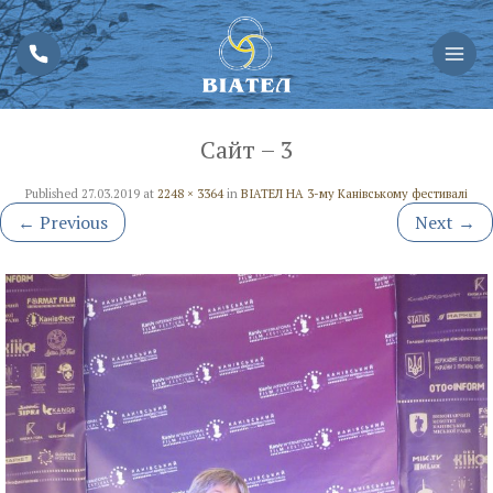
Сайт – 3
Published
27.03.2019
at
2248 × 3364
in
ВІАТЕЛ НА 3-му Канівському фестивалі
←
Previous
Next
→