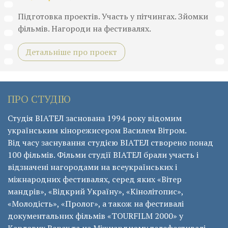
Підготовка проектів. Участь у пітчингах. Зйомки
фільмів. Нагороди на фестивалях.
Детальніше про проект
ПРО СТУДІЮ
Студія ВІАТЕЛ заснована 1994 року відомим
українським кінорежисером Василем Вітром.
Від часу заснування студією ВІАТЕЛ створено понад
100 фільмів. Фільми студії ВІАТЕЛ брали участь і
відзначені нагородами на всеукраїнських і
міжнародних фестивалях, серед яких «Вітер
мандрів», «Відкрий Україну», «Кінолітопис»,
«Молодість», «Пролог», а також на фестивалі
документальних фільмів «ТОURFILM 2000» у
Карлових Варах та на Міжнардному телефестивалі