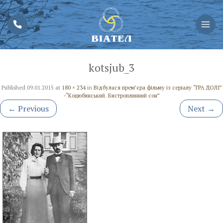
kotsjub_3
Published
09.01.2015
at
180 × 234
in
Відбулася прем’єра фільму із серіалу “ГРА ДОЛІ”
-“Коцюбинський. Бистроплинний сон”
←
Previous
Next
→