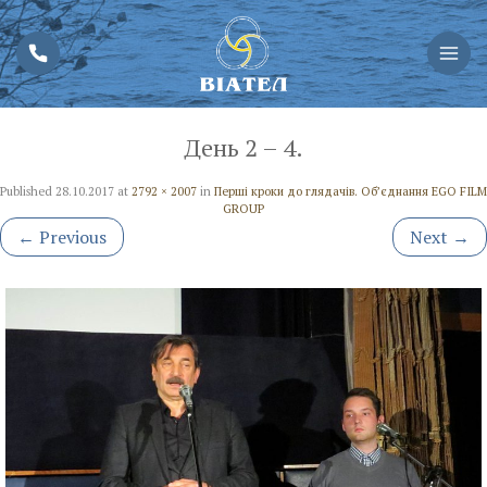
День 2 – 4.
Published
28.10.2017
at
2792 × 2007
in
Перші кроки до глядачів. Об’єднання EGO FILM
GROUP
←
Previous
Next
→