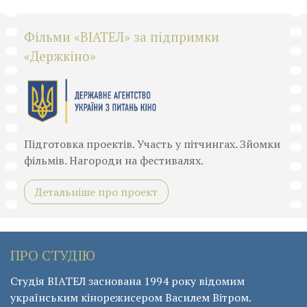
Фільми «ВІАТЕЛ» за підпримки
«Держкіно»
Підготовка проектів. Участь у пітчингах. Зйомки
фільмів. Нагороди на фестивалях.
Детальніше про проект
ПРО СТУДІЮ
Студія ВІАТЕЛ заснована 1994 року відомим
українським кінорежисером Василем Вітром.