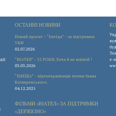
ОСТАННІ НОВИНИ
К
Укр
Новий проєкт – “Енеїда” – за підтримки
вул
УКФ
буд
02.07.2026
Те
дії
“ВІАТЕЛ” – 32 РОКИ. Хоча й не ювілей !
e-m
03.03.2026
www
“ЕНЕЇДА” – відеоекранізація поеми Івана
Котляревського.
04.12.2025
а
ФІЛЬМИ «ВІАТЕЛ» ЗА ПІДТРИМКИ
і
«ДЕРЖКІНО»