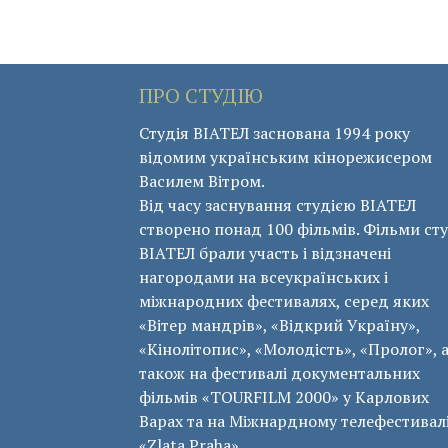
ПРО СТУДІЮ
Студія ВІАТЕЛ заснована 1994 року
відомим українським кінорежисером
Василем Вітром.
Від часу заснування студією ВІАТЕЛ
створено понад 100 фільмів. Фільми сту
ВІАТЕЛ брали участь і відзначені
нагородами на всеукраїнських і
міжнародних фестивалях, серед яких
«Вітер мандрів», «Відкрий Україну»,
«Кінолітопис», «Молодість», «Пролог», 
також на фестивалі документальних
фільмів «ТОURFILM 2000» у Карлових
Варах та на Міжнардному телефестивал
«Zlata Praha».