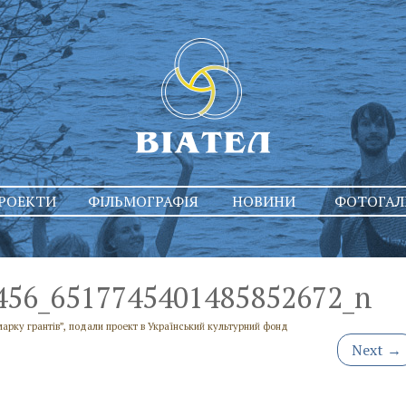
РОЕКТИ
ФІЛЬМОГРАФІЯ
НОВИНИ
ФОТОГАЛ
456_6517745401485852672_n
марку грантів”, подали проект в Український культурний фонд
Next
→