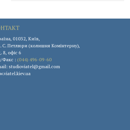
ОНТАКТ
аїна, 01032, Київ,
. С. Петлюри (колишня Комінтерну),
. 8, офіс 6
л/Факс :
(044) 496-09-60
ail: studioviatel@gmail.com
.viatel.kiev.ua