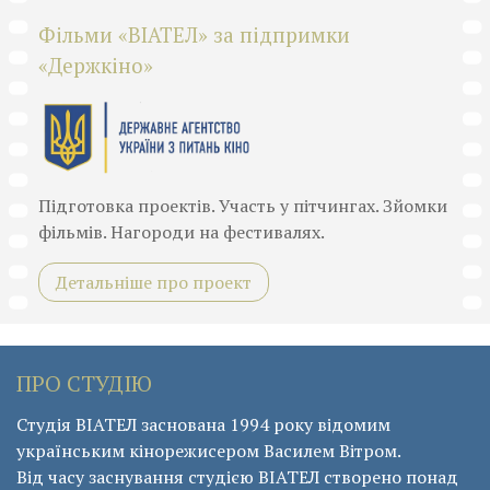
Фільми «ВІАТЕЛ» за підпримки
«Держкіно»
Підготовка проектів. Участь у пітчингах. Зйомки
фільмів. Нагороди на фестивалях.
Детальніше про проект
ПРО СТУДІЮ
Студія ВІАТЕЛ заснована 1994 року відомим
українським кінорежисером Василем Вітром.
Від часу заснування студією ВІАТЕЛ створено понад