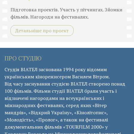
Підготовка проектів. Участь у пітчингах. Зйомки
фільмів. Нагороди на фестивалях.
Детальніше про проект
ПРО СТУДІЮ
Студія ВІАТЕЛ заснована 1994 року відомим
українським кінорежисером Василем Вітром.
Від часу заснування студією ВІАТЕЛ створено понад
100 фільмів. Фільми студії ВІАТЕЛ брали участь і
відзначені нагородами на всеукраїнських і
міжнародних фестивалях, серед яких «Вітер
мандрів», «Відкрий Україну», «Кінолітопис»,
«Молодість», «Пролог», а також на фестивалі
документальних фільмів «ТОURFILM 2000» у
Карлових Варах та на Міжнардному телефестивалі