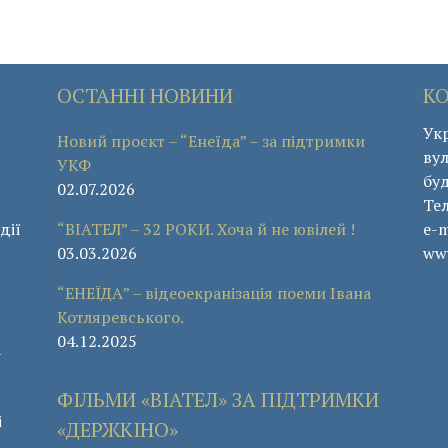
ОСТАННІ НОВИНИ
К
Укр
Новий проєкт – “Енеїда” – за підтримки
вул
УКФ
буд
02.07.2026
Те
дії
“ВІАТЕЛ” – 32 РОКИ. Хоча й не ювілей !
e-m
03.03.2026
www
“ЕНЕЇДА” – відеоекранізація поеми Івана
Котляревського.
04.12.2025
а
ФІЛЬМИ «ВІАТЕЛ» ЗА ПІДТРИМКИ
і
«ДЕРЖКІНО»