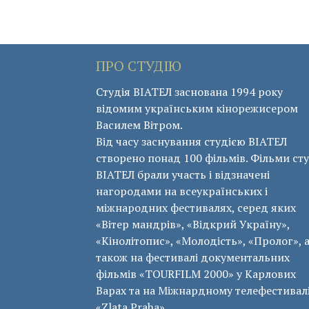
ПРО СТУДІЮ
Студія ВІАТЕЛ заснована 1994 року
відомим українським кінорежисером
Василем Вітром.
Від часу заснування студією ВІАТЕЛ
створено понад 100 фільмів. Фільми сту
ВІАТЕЛ брали участь і відзначені
нагородами на всеукраїнських і
міжнародних фестивалях, серед яких
«Вітер мандрів», «Відкрий Україну»,
«Кінолітопис», «Молодість», «Пролог», 
також на фестивалі документальних
фільмів «ТОURFILM 2000» у Карлових
Варах та на Міжнардному телефестивал
«Zlata Praha».