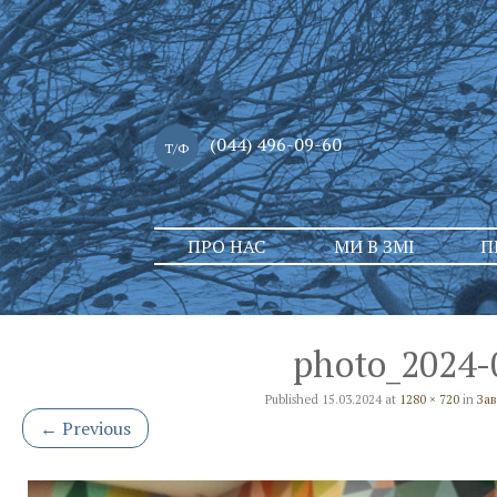
(044) 496-09-60
Т/Ф
Skip
ПРО НАС
МИ В ЗМІ
П
to
content
photo_2024-
Published
15.03.2024
at
1280 × 720
in
Зав
←
Previous