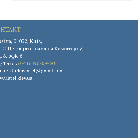
ОНТАКТ
аїна, 01032, Київ,
. С. Петлюри (колишня Комінтерну),
. 8, офіс 6
л/Факс :
(044) 496-09-60
ail: studioviatel@gmail.com
.viatel.kiev.ua