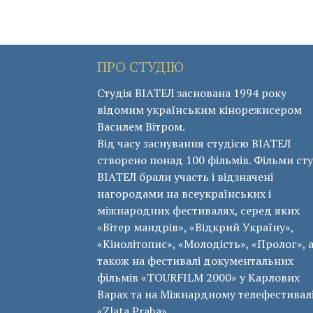
ПРО СТУДІЮ
Студія ВІАТЕЛ заснована 1994 року
відомим українським кінорежисером
Василем Вітром.
Від часу заснування студією ВІАТЕЛ
створено понад 100 фільмів. Фільми сту
ВІАТЕЛ брали участь і відзначені
нагородами на всеукраїнських і
міжнародних фестивалях, серед яких
«Вітер мандрів», «Відкрий Україну»,
«Кінолітопис», «Молодість», «Пролог», 
також на фестивалі документальних
фільмів «ТОURFILM 2000» у Карлових
Варах та на Міжнардному телефестивал
«Zlata Praha».