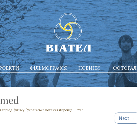
РОЕКТИ
ФІЛЬМОГРАФІЯ
НОВИНИ
ФОТОГАЛ
_med
й період фільму “Українське кохання Ференца Ліста”
Next
→