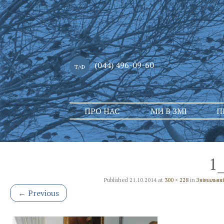
(044) 496-09-60
Т/Ф
Skip
ПРО НАС
МИ В ЗМІ
П
to
content
1
Published
21.10.2014
at
300 × 228
in
Знімальни
←
Previous