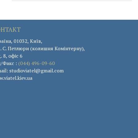
ОНТАКТ
аїна, 01032, Київ,
. С. Петлюри (колишня Комінтерну),
. 8, офіс 6
л/Факс :
(044) 496-09-60
ail: studioviatel@gmail.com
.viatel.kiev.ua