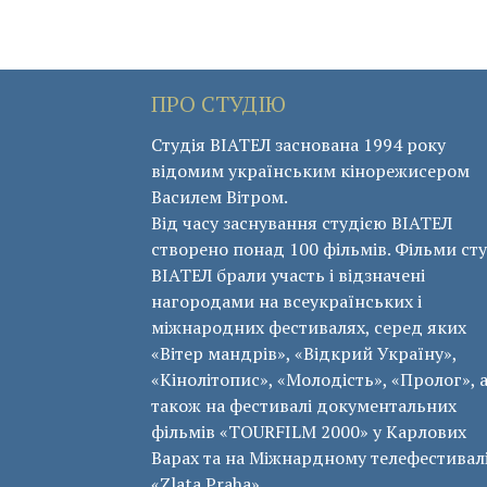
ПРО СТУДІЮ
Студія ВІАТЕЛ заснована 1994 року
відомим українським кінорежисером
Василем Вітром.
Від часу заснування студією ВІАТЕЛ
створено понад 100 фільмів. Фільми сту
ВІАТЕЛ брали участь і відзначені
нагородами на всеукраїнських і
міжнародних фестивалях, серед яких
«Вітер мандрів», «Відкрий Україну»,
«Кінолітопис», «Молодість», «Пролог», 
також на фестивалі документальних
фільмів «ТОURFILM 2000» у Карлових
Варах та на Міжнардному телефестивал
«Zlata Praha».