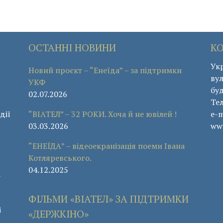
ОСТАННІ НОВИНИ
К
Укр
Новий проєкт – “Енеїда” – за підтримки
вул
УКФ
буд
02.07.2026
Те
дії
“ВІАТЕЛ” – 32 РОКИ. Хоча й не ювілей !
e-m
03.03.2026
www
“ЕНЕЇДА” – відеоекранізація поеми Івана
Котляревського.
04.12.2025
а
ФІЛЬМИ «ВІАТЕЛ» ЗА ПІДТРИМКИ
і
«ДЕРЖКІНО»