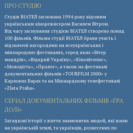
ПРО СТУДІЮ
Студія ВІАТЕЛ заснована 1994 року відомим
українським кінорежисером Василем Вітром.
Від часу заснування студією ВІАТЕЛ створено понад
100 фільмів. Фільми студії ВІАТЕЛ брали участь і
відзначені нагородами на всеукраїнських і
міжнародних фестивалях, серед яких «Вітер
мандрів», «Відкрий Україну», «Кінолітопис»,
«Молодість», «Пролог», а також на фестивалі
документальних фільмів «ТОURFILM 2000» у
Карлових Варах та на Міжнардному телефестивалі
«Zlata Praha».
СЕРІАЛ ДОКУМЕНТАЛЬНИХ ФІЛЬМІВ «ГРА
ДОЛІ»
Загадкові історії з життя знаменитих людей, які жили
на українській землі, та українців, рознесених по