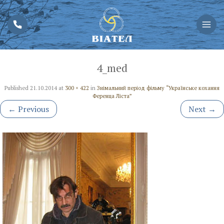
4_med
Published
21.10.2014
at
300 × 422
in
Знімальний період фільму “Українське кохання
Ференца Ліста”
←
Previous
Next
→