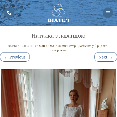
Наталка з лавандою
Published
15.08.2020
at
2448 × 3264
in
Зйомки історії Довженка у “Грі долі” –
завершено
←
Previous
Next
→