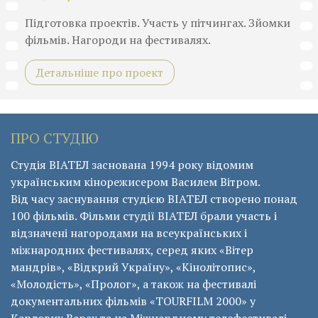
Підготовка проектів. Участь у пітчингах. Зйомки
фільмів. Нагороди на фестивалях.
Детальніше про проект
ПРО СТУДІЮ
Студія ВІАТЕЛ заснована 1994 року відомим
українським кінорежисером Василем Вітром.
Від часу заснування студією ВІАТЕЛ створено понад
100 фільмів. Фільми студії ВІАТЕЛ брали участь і
відзначені нагородами на всеукраїнських і
міжнародних фестивалях, серед яких «Вітер
мандрів», «Відкрий Україну», «Кінолітопис»,
«Молодість», «Пролог», а також на фестивалі
документальних фільмів «ТОURFILM 2000» у
Карлових Варах та на Міжнардному телефестивалі