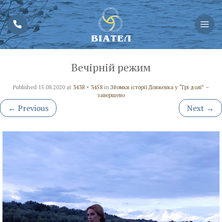
Вечірній режим
Published
15.08.2020
at
3438 × 3458
in
Зйомки історії Довженка у “Грі долі” –
завершено
←
Previous
Next
→