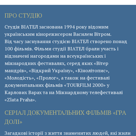
ПРО СТУДІЮ
Студія ВІАТЕЛ заснована 1994 року відомим
українським кінорежисером Василем Вітром.
Від часу заснування студією ВІАТЕЛ створено понад
100 фільмів. Фільми студії ВІАТЕЛ брали участь і
відзначені нагородами на всеукраїнських і
міжнародних фестивалях, серед яких «Вітер
мандрів», «Відкрий Україну», «Кінолітопис»,
«Молодість», «Пролог», а також на фестивалі
документальних фільмів «ТОURFILM 2000» у
Карлових Варах та на Міжнардному телефестивалі
«Zlata Praha».
СЕРІАЛ ДОКУМЕНТАЛЬНИХ ФІЛЬМІВ «ГРА
ДОЛІ»
Загадкові історії з життя знаменитих людей, які жили