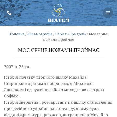
Головна
/
Фільмографія
/
Серіал «Гра долі»
/
Моє серце
ножами проймає
МОЄ СЕРЦЕ НОЖАМИ ПРОЙМАЄ
2007 р. 25 хв.
Історія початку творчого шляху Михайла
Старицького разом з побратимом Миколою
Лисенком і одруження з його молодшою сестрою
Софією.
Історія звершень і розчарувань на шляху становлення
професійного українського театру, якому були
віддані драматург, режисер, антрепренер Михайло