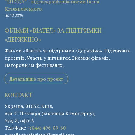
“ЕНЕЇДА” – відеоекранізація поеми Івана
Котляревського.
04.12.2025
ФІЛЬМИ «ВІАТЕЛ» ЗА ПІДТРИМКИ
«ДЕРЖКІНО»
Фільми «Віател» за підтримки «Держкіно». Підготовка
проектів. Участь у пітчингах. Зйомки фільмів.
Нагороди на фестивалях.
Детальніше про проект
КОНТАКТ
Україна, 01032, Київ,
вул. С. Петлюри (колишня Комінтерну),
буд. 8, офіс 6
Тел/Факс :
(044) 496-09-60
e-mail: studioviatel@gmail.com