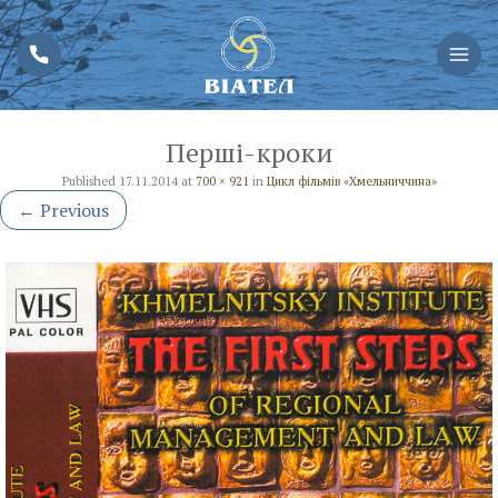
Перші-кроки
Published
17.11.2014
at
700 × 921
in
Цикл фільмів «Хмельниччина»
←
Previous