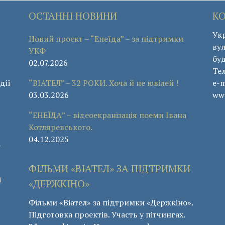
ОСТАННІ НОВИНИ
К
Укр
Новий проєкт – “Енеїда” – за підтримки
вул
УКФ
буд
02.07.2026
Те
дії
“ВІАТЕЛ” – 32 РОКИ. Хоча й не ювілей !
e-m
03.03.2026
www
“ЕНЕЇДА” – відеоекранізація поеми Івана
Котляревського.
04.12.2025
а
ФІЛЬМИ «ВІАТЕЛ» ЗА ПІДТРИМКИ
і
«ДЕРЖКІНО»
Фільми «Віател» за підтримки «Держкіно».
Підготовка проектів. Участь у пітчингах.