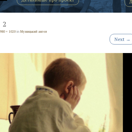
Д
2
980 × 1020
in
Мужицький ангел
Next
→