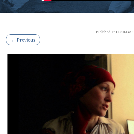
Published
17.11.2014
at
1
←
Previous