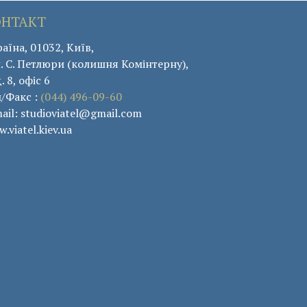
ОНТАКТ
аїна, 01032, Київ,
. С. Петлюри (колишня Комінтерну),
. 8, офіс 6
л/Факс :
(044) 496-09-60
ail: studioviatel@gmail.com
.viatel.kiev.ua