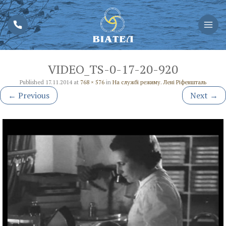
VIDEO_TS-0-17-20-920
Published
17.11.2014
at
768 × 576
in
На службі режиму. Лені Ріфеншталь
←
Previous
Next
→