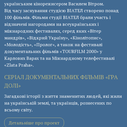
українським кінорежисером Василем Вітром.
Від часу заснування студією ВІАТЕЛ створено понад
100 фільмів. Фільми студії ВІАТЕЛ брали участь і
відзначені нагородами на всеукраїнських і
міжнародних фестивалях, серед яких «Вітер
мандрів», «Відкрий Україну», «Кінолітопис»,
«Молодість», «Пролог», а також на фестивалі
документальних фільмів «ТОURFILM 2000» у
Карлових Варах та на Міжнардному телефестивалі
«Zlata Praha».
СЕРІАЛ ДОКУМЕНТАЛЬНИХ ФІЛЬМІВ «ГРА
ДОЛІ»
Загадкові історії з життя знаменитих людей, які жили
на українській землі, та українців, рознесених по
всьому світу.
Детальніше про проект