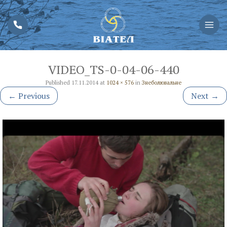
VIDEO_TS-0-04-06-440
Published
17.11.2014
at
1024 × 576
in
Знеболювальне
←
Previous
Next
→