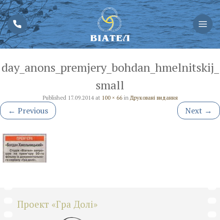
day_anons_premjery_bohdan_hmelnitskij_
small
Published
17.09.2014
at
100 × 66
in
Друковані видання
←
Previous
Next
→
Проект «Гра Долі»