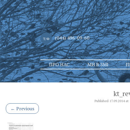
(044) 496-09-60
Т/Ф
Skip
ПРО НАС
МИ В ЗМІ
П
to
content
kt_re
Published
17.09.2014
at
←
Previous