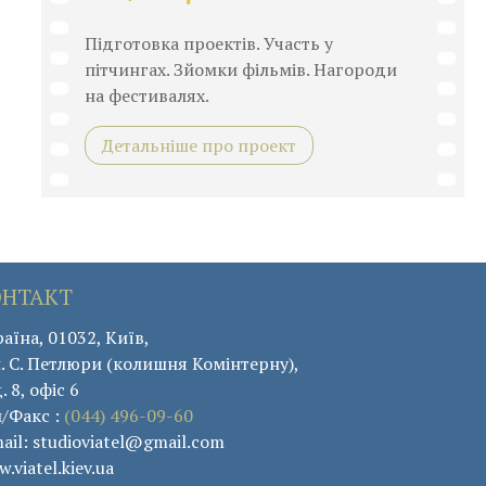
Підготовка проектів. Участь у
пітчингах. Зйомки фільмів. Нагороди
на фестивалях.
Детальніше про проект
ОНТАКТ
аїна, 01032, Київ,
. С. Петлюри (колишня Комінтерну),
. 8, офіс 6
л/Факс :
(044) 496-09-60
ail: studioviatel@gmail.com
.viatel.kiev.ua