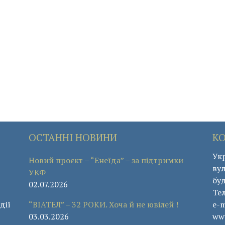
ОСТАННІ НОВИНИ
К
Укр
Новий проєкт – “Енеїда” – за підтримки
вул
УКФ
буд
02.07.2026
Те
дії
“ВІАТЕЛ” – 32 РОКИ. Хоча й не ювілей !
e-m
03.03.2026
www