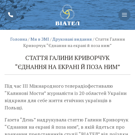
Головна
/
Ми в ЗМІ
/
Друковані видання
/
Стаття Галини
Криворчук “Єднання на екрані й поза ним”
СТАТТЯ ГАЛИНИ КРИВОРЧУК
“ЄДНАННЯ НА ЕКРАНІ Й ПОЗА НИМ”
Під час ІІІ Міжнародного телерадіофестивалю
“Калинові Мости” журналісти із 20 областей України
відкрили для себе життя етнічних українців в
Польщі.
Газета “День” надрукувала статтю Галини Криворчук
“Єднання на екрані й поза ним”, в якій йдеться про
враження представників студії “ВІАТЕЛ” від поїздки