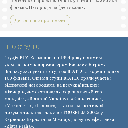
Підготовка проектів. Участь у пітчингах. Зйомки
фільмів. Нагороди на фестивалях.
Детальніше про проект
ПРО СТУДІЮ
Студія ВІАТЕЛ заснована 1994 року відомим
українським кінорежисером Василем Вітром.
Від часу заснування студією ВІАТЕЛ створено понад
100 фільмів. Фільми студії ВІАТЕЛ брали участь і
відзначені нагородами на всеукраїнських і
міжнародних фестивалях, серед яких «Вітер
мандрів», «Відкрий Україну», «Кінолітопис»,
«Молодість», «Пролог», а також на фестивалі
документальних фільмів «ТОURFILM 2000» у
Карлових Варах та на Міжнардному телефестивалі
«Zlata Praha».