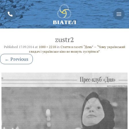
zustr2
Published
17.09.2014
at
1000 × 2218
in
Стаття в газеті “День” – “Чому український
глядач і українське кіно не можуть зустрітися”
←
Previous