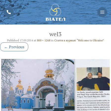
wel3
Published
17.09.2014
at
800 × 1268
in
Стаття в журналі “Welcome to Ukraine”
←
Previous