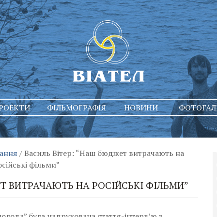
РОЕКТИ
ФІЛЬМОГРАФІЯ
НОВИНИ
ФОТОГАЛ
дання
/
Василь Вітер: “Наш бюджет витрачають на
осійські фільми”
ЕТ ВИТРАЧАЮТЬ НА РОСІЙСЬКІ ФІЛЬМИ”
 молода” була надрукована стаття-інтерв’ю з