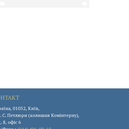
ОНТАКТ
аїна, 01032, Київ,
. С. Петлюри (колишня Комінтерну),
. 8, офіс 6
л/Факс :
(044) 496-09-60