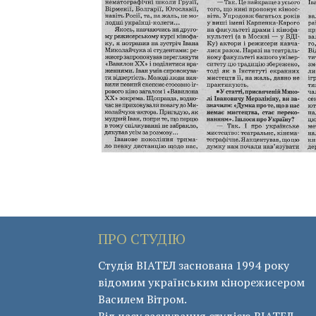
ПРО СТУДІЮ
Студія ВІАТЕЛ заснована 1994 року
відомим українським кінорежисером
Василем Вітром.
Від часу заснування студією ВІАТЕЛ