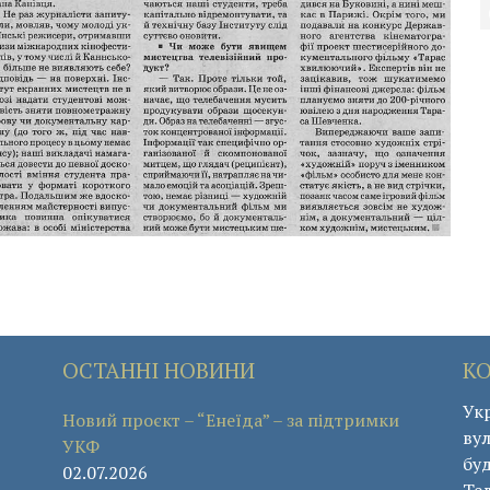
ОСТАННІ НОВИНИ
К
Укр
Новий проєкт – “Енеїда” – за підтримки
вул
УКФ
буд
02.07.2026
Те