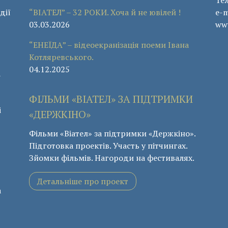
дії
“ВІАТЕЛ” – 32 РОКИ. Хоча й не ювілей !
e-m
03.03.2026
www
“ЕНЕЇДА” – відеоекранізація поеми Івана
Котляревського.
04.12.2025
а
ФІЛЬМИ «ВІАТЕЛ» ЗА ПІДТРИМКИ
і
«ДЕРЖКІНО»
Фільми «Віател» за підтримки «Держкіно».
Підготовка проектів. Участь у пітчингах.
Зйомки фільмів. Нагороди на фестивалях.
Детальніше про проект
а