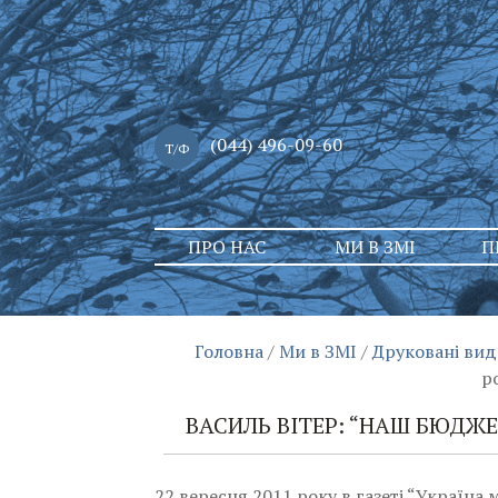
(044) 496-09-60
Т/Ф
Skip
ПРО НАС
МИ В ЗМІ
П
to
content
Головна
/
Ми в ЗМІ
/
Друковані ви
р
ВАСИЛЬ ВІТЕР: “НАШ БЮДЖ
22 вересня 2011 року в газеті “Україна