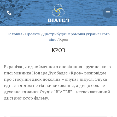
Головна
/
Проекти
/
Дистрибуція і промоція українського
кіно
/
Кров
КРОВ
Екранізація однойменного оповідання грузинського
письменника Нодара Думбадзе «Кров» розповідає
про стосунки двох поколінь – онука і дідуся. Онука
єднає з дідом не тільки виховання, а дещо більше –
духовне єднання.Студія “ВІАТЕЛ” – неексклюзивний
дистриб’ютор фільму.