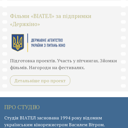
Фільми «ВІАТЕЛ» за підпримки
«Держкіно»
Підготовка проектів. Участь у пітчингах. Зйомки
фільмів. Нагороди на фестивалях.
Детальніше про проект
ПРО СТУДІЮ
Студія ВІАТЕЛ заснована 1994 року відомим
українським кінорежисером Василем Вітром.