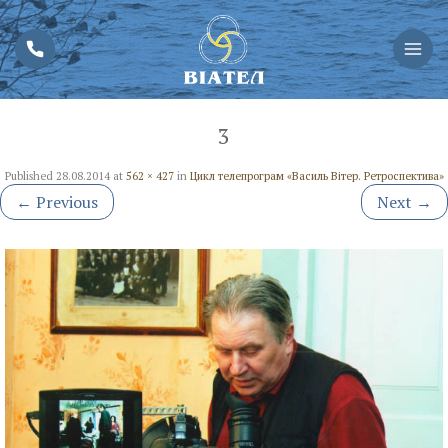
3
Published
28.08.2014
at
562 × 427
in
Цикл телепрограм «Василь Вітер. Ретроспектива»
←
Previous
Next
→