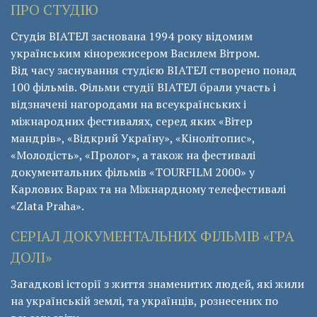
ПРО СТУДІЮ
Студія ВІАТЕЛ заснована 1994 року відомим
українським кінорежисером Василем Вітром.
Від часу заснування студією ВІАТЕЛ створено понад
100 фільмів. Фільми студії ВІАТЕЛ брали участь і
відзначені нагородами на всеукраїнських і
міжнародних фестивалях, серед яких «Вітер
мандрів», «Відкрий Україну», «Кінолітопис»,
«Молодість», «Пролог», а також на фестивалі
документальних фільмів «ТОURFILM 2000» у
Карлових Варах та на Міжнардному телефестивалі
«Zlata Praha».
СЕРІАЛ ДОКУМЕНТАЛЬНИХ ФІЛЬМІВ «ГРА
ДОЛІ»
Загадкові історії з життя знаменитих людей, які жили
на українській землі, та українців, рознесених по