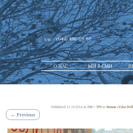
(044) 496-09-60
Т/Ф
Skip
О НАС
МЫ В СМИ
П
to
content
Published
21.10.2014
at
500 × 399
in
Фильм «Valse Bri
←
Previous