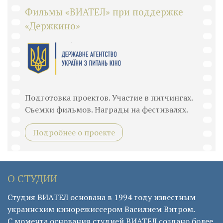
Фильмы «ВИАТЕЛ» при поддержке
«Держкино»
Подготовка проектов. Участие в питчингах.
Съемки фильмов. Награды на фестивалях.
Подробнее о проекте
О СТУДИИ
Студия ВИАТЕЛ основана в 1994 году известным
украинским кинорежиссером Василием Витром.
С момента основания студией ВИАТЕЛ создано более