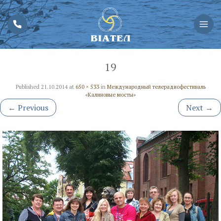
19
Published
21.10.2014
at
650 × 533
in
Международный телерадиофестиваль
«Калиновые мосты»
←
Previous
Next
→