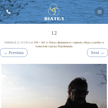
12
Published
21.10.2014
at
500 × 401
in
Показ фильмов из сериала «Игра судьбы» в
польском городе Перемышль
←
Previous
Next
→