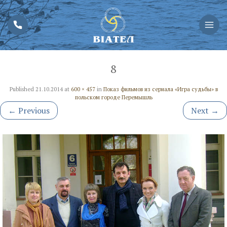
8
Published
21.10.2014
at
600 × 457
in
Показ фильмов из сериала «Игра судьбы» в
польском городе Перемышль
←
Previous
Next
→